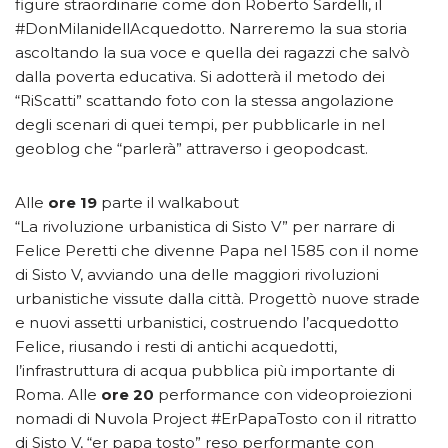
figure straordinarie come don Roberto Sardelli, il
#DonMilanidellAcquedotto. Narreremo la sua storia
ascoltando la sua voce e quella dei ragazzi che salvò
dalla poverta educativa. Si adotterà il metodo dei
“RiScatti” scattando foto con la stessa angolazione
degli scenari di quei tempi, per pubblicarle in nel
geoblog che “parlerà” attraverso i geopodcast.
Alle
ore 19
parte il walkabout
“La rivoluzione urbanistica di Sisto V” per narrare di
Felice Peretti che divenne Papa nel 1585 con il nome
di Sisto V, avviando una delle maggiori rivoluzioni
urbanistiche vissute dalla città. Progettò nuove strade
e nuovi assetti urbanistici, costruendo l’acquedotto
Felice, riusando i resti di antichi acquedotti,
l’infrastruttura di acqua pubblica più importante di
Roma. Alle
ore 20
performance con videoproiezioni
nomadi di Nuvola Project #ErPapaTosto con il ritratto
di Sisto V, “er papa tosto” reso performante con