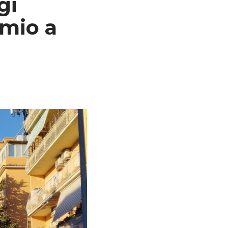
gi
omio a