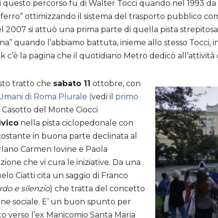
i questo percorso fu di Walter Tocci quando nel 1993 da
 ferro” ottimizzando il sistema del trasporto pubblico 
 Nel 2007 si attuò una prima parte di quella pista strepi
ena” quando l’abbiamo battuta, inieme allo stesso Tocci, 
ink c’è la pagina che il quotidiano Metro dedicò all’attivit
sto tratto che
sabato 11
ottobre, con
Umani di Roma Plurale (
vedi il
primo
al Casotto del Monte Ciocci
ivico
nella pista ciclopedonale con
 costante in buona parte declinata al
arlano Carmen Iovine e Paola
zione che vi cura le iniziative. Da una
lo Ciatti cita un saggio di Franco
do e silenzio
) che tratta del concetto
sione sociale. E’ un buon spunto per
o verso l’ex Manicomio Santa Maria