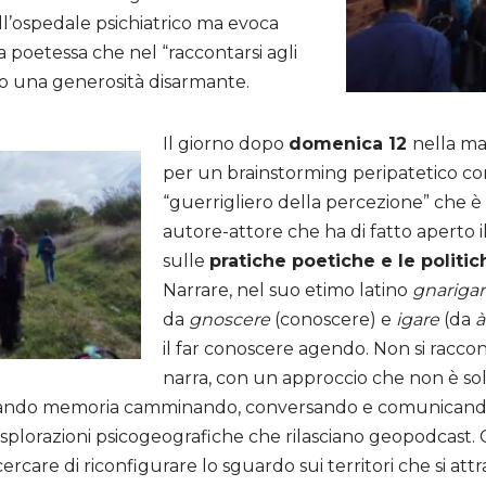
l’ospedale psichiatrico ma evoca
a poetessa che nel “raccontarsi agli
co una generosità disarmante.
Il giorno dopo
domenica 12
nella ma
per un brainstorming peripatetico con
“guerrigliero della percezione” che è
autore-attore che ha di fatto aperto 
sulle
pratiche poetiche e le politic
Narrare, nel suo etimo latino
gnarigar
da
gnoscere
(conoscere) e
igare
(da
à
il far conoscere agendo. Non si raccont
narra, con un approccio che non è so
tando memoria camminando, conversando e comunicando (
esplorazioni psicogeografiche che rilasciano geopodcast. 
rcare di riconfigurare lo sguardo sui territori che si at