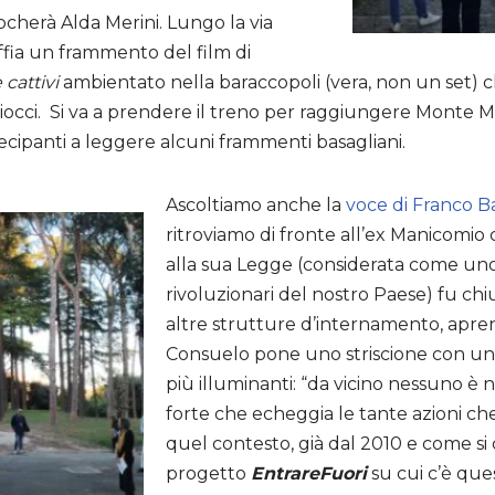
ocherà Alda Merini. Lungo la via
ffia un frammento del film di
 cattivi
ambientato nella baraccopoli (vera, non un set) che
cci. Si va a prendere il treno per raggiungere Monte Mar
tecipanti a leggere alcuni frammenti basagliani.
Ascoltiamo anche la
voce di Franco B
ritroviamo di fronte all’ex Manicomio 
alla sua Legge (considerata come uno 
rivoluzionari del nostro Paese) fu ch
altre strutture d’internamento, apren
Consuelo pone uno striscione con uno
più illuminanti: “da vicino nessuno è
forte che echeggia le tante azioni ch
quel contesto, già dal 2010 e come si 
progetto
EntrareFuori
su cui c’è qu