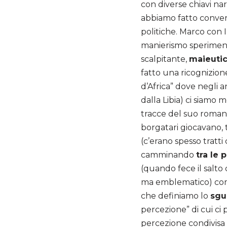
con diverse chiavi nar
abbiamo fatto convers
politiche. Marco con 
manierismo sperimenta
scalpitante,
maieutic
fatto una ricognizion
d’Africa” dove negli a
dalla Libia) ci siamo 
tracce del suo roma
borgatari giocavano, 
(c’erano spesso tratti
camminando
tra le 
(quando fece il salto 
ma emblematico) com
che definiamo lo
sgu
percezione” di cui ci 
percezione condivisa 