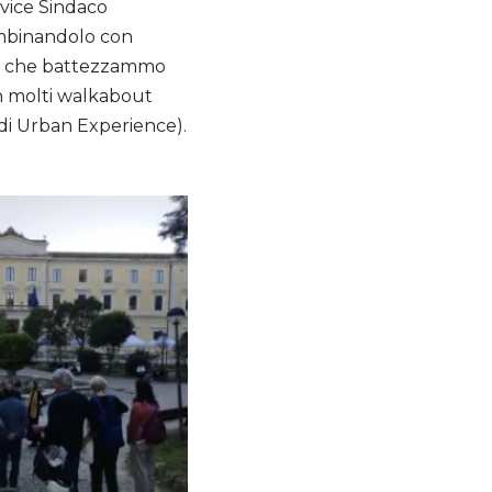
 vice Sindaco
combinandolo con
tosa che battezzammo
in molti walkabout
à di Urban Experience).