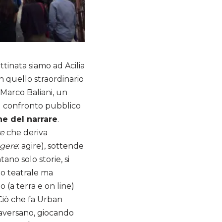
ttinata siamo ad Acilia
 quello straordinario
 Marco Baliani, un
il confronto pubblico
he del narrare
.
e
che deriva
gere
: agire), sottende
ano solo storie, si
lo teatrale ma
a terra e on line)
Ciò che fa Urban
traversano, giocando