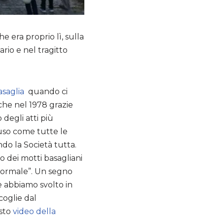
 era proprio lì, sulla
io e nel tragitto
asaglia
quando ci
che nel 1978 grazie
degli atti più
iuso come tutte le
do la Società tutta.
 dei motti basagliani
 normale”. Un segno
e abbiamo svolto in
coglie dal
esto
video della