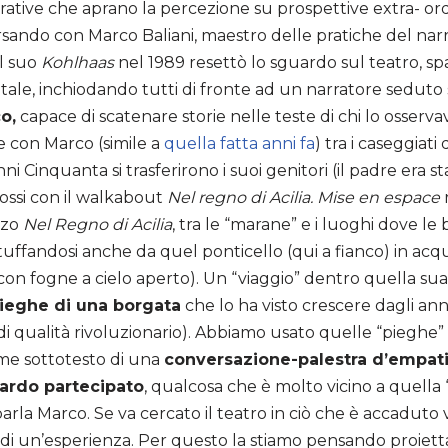
rative che aprano la percezione su prospettive extra- ord
ando con Marco Baliani, maestro delle pratiche del narrar
Il suo
Kohlhaas
nel 1989 resettò lo sguardo sul teatro, sp
le, inchiodando tutti di fronte ad un narratore seduto 
o,
capace di scatenare storie nelle teste di chi lo osserv
e con Marco (simile a
quella fatta anni fa
) tra i caseggiat
nni Cinquanta si trasferirono i suoi genitori (il padre era 
mossi con il walkabout
Nel regno di Acilia. Mise en espace
nzo
Nel Regno di Acilia
, tra le “marane” e i luoghi dove le
tuffandosi anche da quel ponticello (qui a fianco) in acq
 con fogne a cielo aperto). Un “viaggio” dentro quella su
pieghe di una borgata
che lo ha visto crescere dagli an
di qualità rivoluzionario). Abbiamo usato quelle “pieghe”
e sottotesto di una
conversazione-palestra d’empat
ardo partecipato
, qualcosa che è molto vicino a quella
parla Marco. Se va cercato il teatro in ciò che è accaduto 
di un’esperienza. Per questo la stiamo pensando proiett