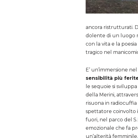
ancora ristrutturati. 
dolente di un luogo m
con la vita e la poesi
tragico nel manicomio
E’ un’immersione nel
sensibilità più feri
le sequoie si sviluppa 
della Merini, attravers
risuona in radiocuffia
spettatore coinvolto 
fuori, nel parco del S
emozionale che fa pr
un’alterità femminil