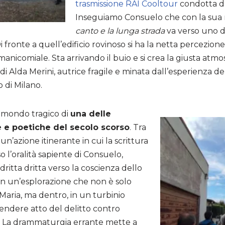
trasmissione RAI Cooltour
condotta da
Inseguiamo Consuelo che con la sua 
canto e la lunga strada
va verso uno d
Di fronte a quell’edificio rovinoso si ha la netta percezio
anicomiale. Sta arrivando il buio e si crea la giusta atmo
a di Alda Merini, autrice fragile e minata dall’esperienza 
 di Milano.
 mondo tragico di
una delle
te e poetiche del secolo scorso
. Tra
un’azione itinerante in cui la scrittura
o l’oralità sapiente di Consuelo,
 dritta dritta verso la coscienza dello
in un’esplorazione che non è solo
.Maria, ma dentro, in un turbinio
endere atto del delitto contro
e. La drammaturgia errante mette a