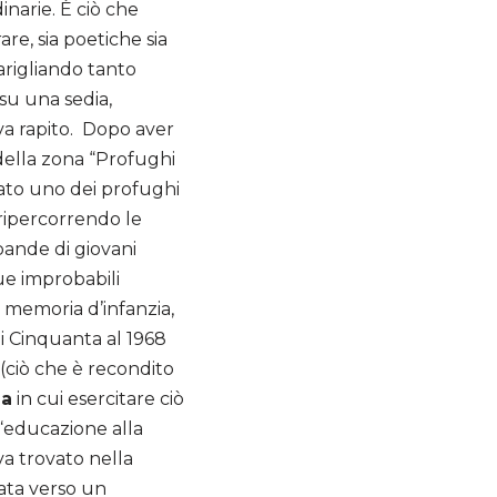
inarie. È ciò che
e, sia poetiche sia
arigliando tanto
su una sedia,
ava rapito. Dopo aver
i della zona “Profughi
stato uno dei profughi
ripercorrendo le
 bande di giovani
ue improbabili
a memoria d’infanzia,
ni Cinquanta al 1968
 (ciò che è recondito
ia
in cui esercitare ciò
 “educazione alla
va trovato nella
ata verso un